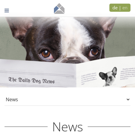
de
|
en
News