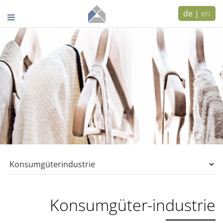
de
|
en
Konsumgüter-industrie