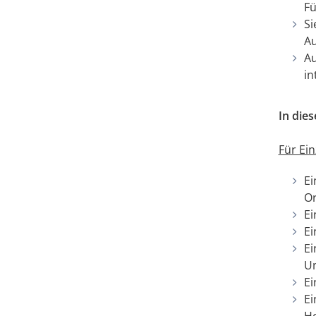
Fü
Si
A
Au
in
In dies
Für Ei
Ei
Or
Ei
Ei
Ei
U
Ei
Ei