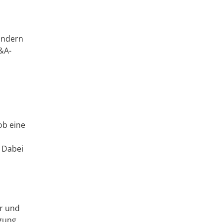
ändern
&A-
ob eine
 Dabei
r und
gung