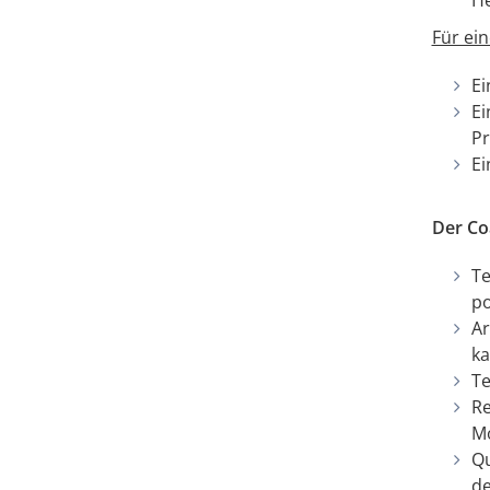
H
Für ei
Ei
Ei
Pr
Ei
Der Co
Te
po
Ar
ka
Te
Re
M
Qu
de