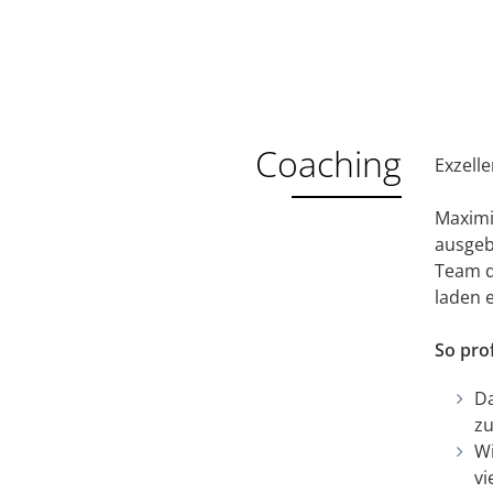
Coaching
Exzell
Maximi
ausgeb
Team d
laden 
So pro
Da
zu
Wi
vi