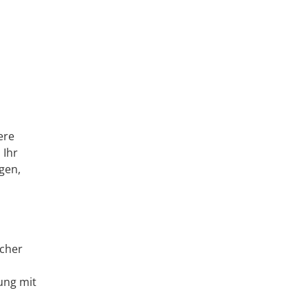
ere
 Ihr
gen,
icher
ung mit