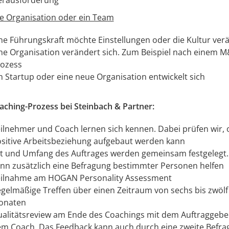
erausforderung
ne Organisation oder ein Team
ne Führungskraft möchte Einstellungen oder die Kultur ver
ne Organisation verändert sich. Zum Beispiel nach einem M
ozess
n Startup oder eine neue Organisation entwickelt sich
aching-Prozess bei Steinbach & Partner:
ilnehmer und Coach lernen sich kennen. Dabei prüfen wir, 
sitive Arbeitsbeziehung aufgebaut werden kann
t und Umfang des Auftrages werden gemeinsam festgelegt.
nn zusätzlich eine Befragung bestimmter Personen helfen
ilnahme am HOGAN Personality Assessment
gelmäßige Treffen über einen Zeitraum von sechs bis zwölf
onaten
alitätsreview am Ende des Coachings mit dem Auftraggebe
m Coach. Das Feedback kann auch durch eine zweite Befra