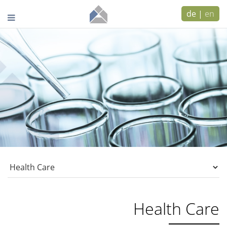
de
|
en
Health Care