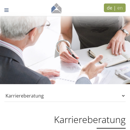
de
|
en
Karriereberatung