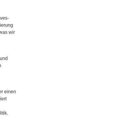
ves-
ierung
was wir
 und
n
r einen
ert
tik.