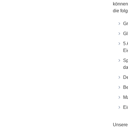
können 
die fol
Gr
Gl
5 
Ei
Sp
da
De
Be
Ma
Ei
Unsere 