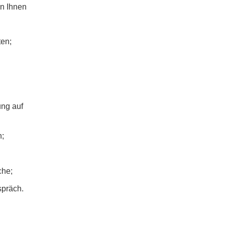
en Ihnen
en;
ung auf
n;
che;
präch.