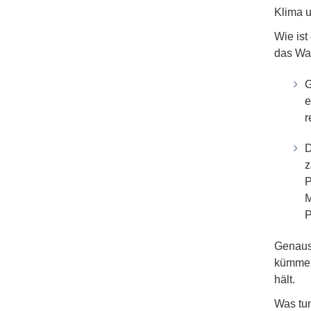
Klima u
Wie ist
das Wa
G
e
r
D
z
P
M
P
Genauso
kümmern
hält.
Was tun