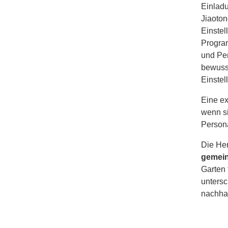
Einladu
Jiaoton
Einstel
Program
und Per
bewusst
Einstel
Eine ex
wenn si
Persona
Die Her
gemein
Garten 
untersc
nachhal