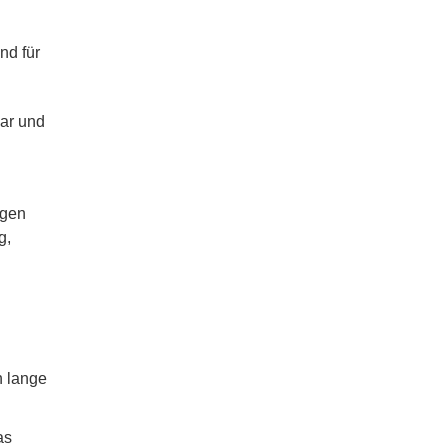
nd für
bar und
agen
g,
n lange
as